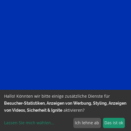
Hallo! Könnten wir bitte einige zusätzliche Dienste für
Besucher-Statistiken, Anzeigen von Werbung, Styling, Anzeigen
aktivieren?
von Videos, Sicherheit & Ignite
powered by HT24.de –
Impressum
–
Datenschutz
–
Lassen Sie mich wählen
...
Ich lehne ab
Das ist ok
Cookieeinstellungen
–
Login